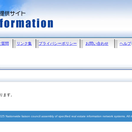
ご質問
リンク集
プライバシーポリシー
お問い合わせ
ヘルプ
なります。
5 Nationwide liaison council assembly of specified real estate information network systems. All r