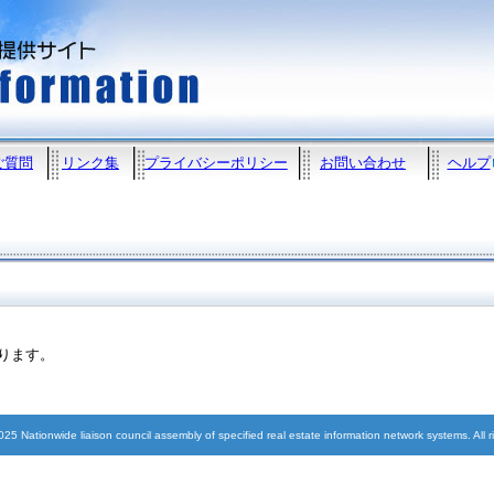
ご質問
リンク集
プライバシーポリシー
お問い合わせ
ヘルプ
なります。
5 Nationwide liaison council assembly of specified real estate information network systems. All r